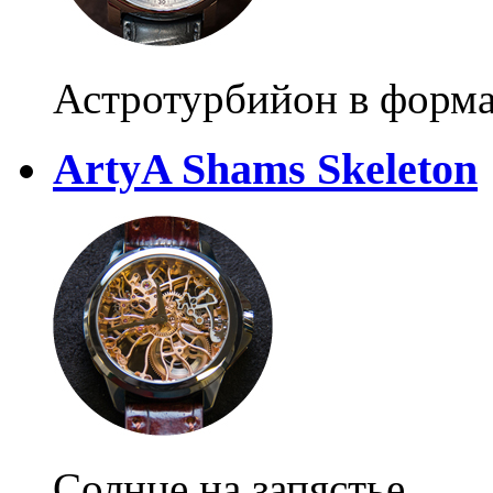
Астротурбийон в форма
ArtyA Shams Skeleton
Солнце на запястье