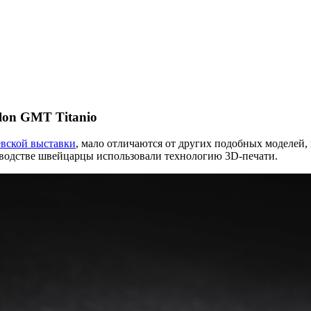
llon GMT Titanio
вской выставки
, мало отличаются от других подобных моделей
зводстве швейцарцы использовали технологию 3D-печати.