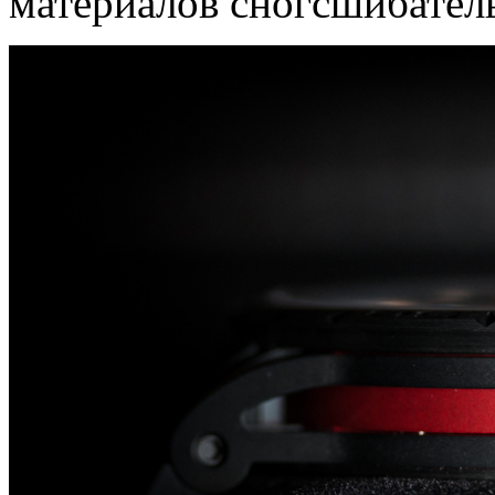
материалов сногсшибател