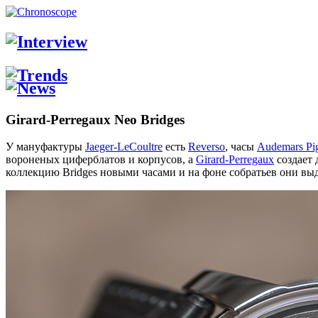
Girard-Perregaux Neo Bridges
У мануфактуры
Jaeger-LeCoultre
есть
Reverso
, часы
Audemars Pi
вороненых циферблатов и корпусов, а
Girard-Perregaux
создает 
коллекцию Bridges новыми часами и на фоне собратьев они выд