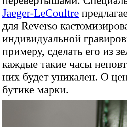
перевертышами. Специаль
Jaeger-LeCoultre
предлагае
для Reverso кастомизиро
индивидуальной гравиров
примеру, сделать его из з
каждые такие часы неповт
них будет уникален. О цен
бутике марки.