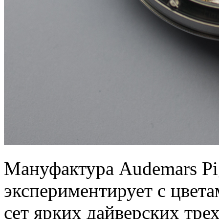
Мануфактура Audemars Pig
экспериментирует с цветам
сет ярких дайверских тре