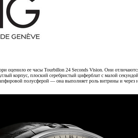
юри оценило ее часы Tourbillon 24 Seconds Vision. Они отличаю
лый корпус, плоский серебристый циферблат с малой секундой 
пфировой полусферой — она выполняет роль витрины и через не