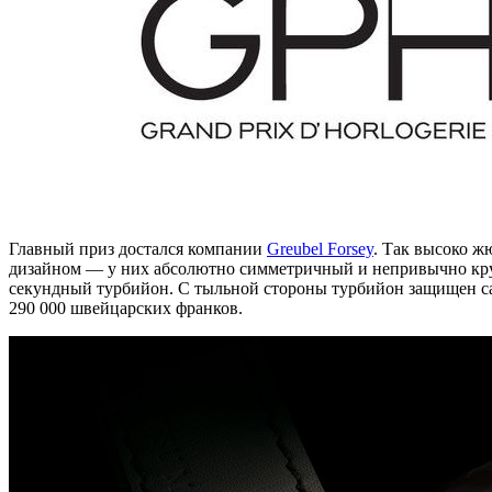
Главный приз достался компании
Greubel Forsey
. Так высоко ж
дизайном — у них абсолютно симметричный и непривычно круг
секундный турбийон. С тыльной стороны турбийон защищен са
290 000 швейцарских франков.