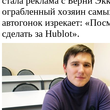
стала реклама с Берни Эк
ограбленный хозяин самы
автогонок изрекает: «Пос
сделать за Hublot».