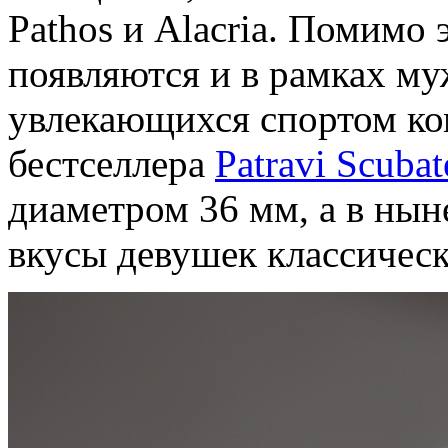
Pathos и Alacria. Помимо 
появляются и в рамках му
увлекающихся спортом ком
бестселлера
Patravi Scubat
диаметром 36 мм, а в нын
вкусы девушек классичес