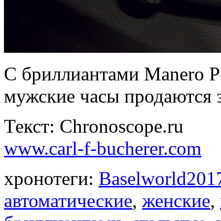
С бриллиантами Manero Per
мужские часы продаются з
Текст: Chronoscope.ru
www.carl-f-bucherer.com
хронотеги:
Baselworld201
автоматические
,
женские
,