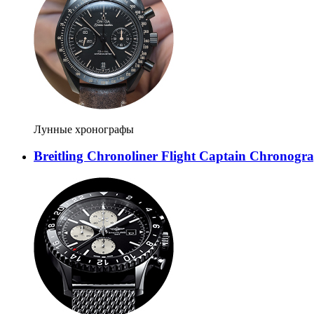
Лунные хронографы
Breitling Chronoliner Flight Captain Chronogr