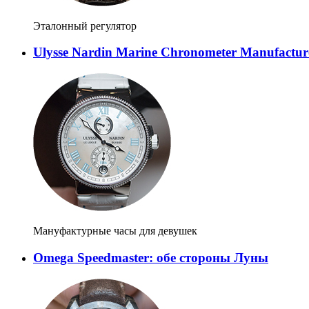
Эталонный регулятор
Ulysse Nardin Marine Chronometer Manufactur
Мануфактурные часы для девушек
Omega Speedmaster: обе стороны Луны