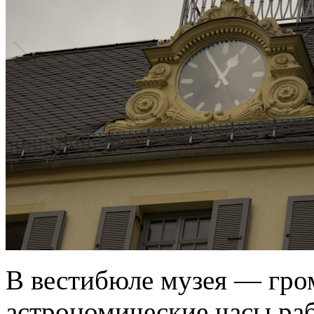
В вестибюле музея — гро
астрономические часы ра