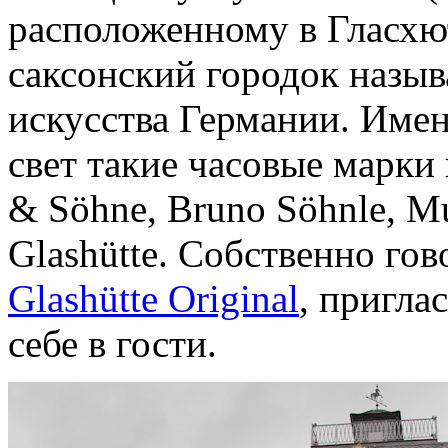
расположенному в Гласхю
саксонский городок назыв
искусства Германии. Имен
свет такие часовые марки к
& Söhne, Bruno Söhnle, M
Glashütte. Собственно гов
Glashütte Original
, пригла
себе в гости.