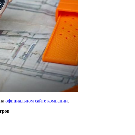
 на
официальном сайте компании
.
етров