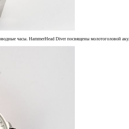
оководные часы. HammerHead Diver посвящены молотоголовой акул