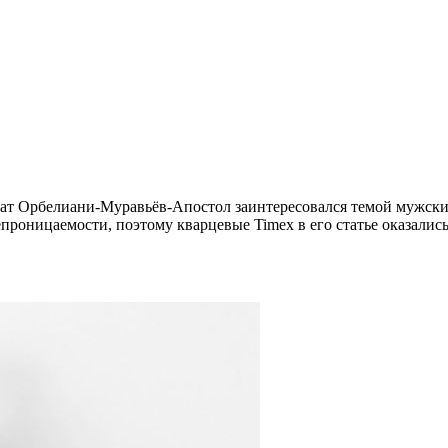
нат Орбелиани-Муравьёв-Апостол заинтересовался темой мужских
проницаемости, поэтому кварцевые Timex в его статье оказалис