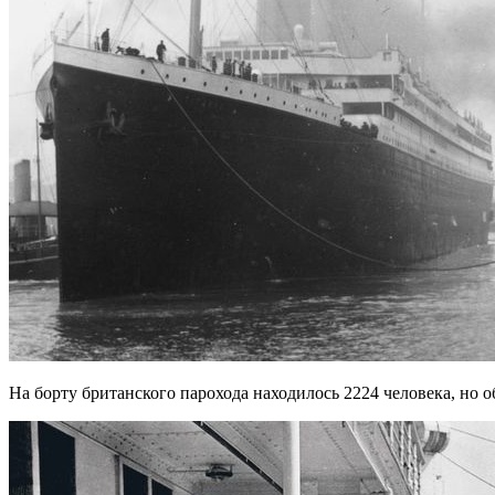
На борту британского парохода находилось 2224 человека, но о