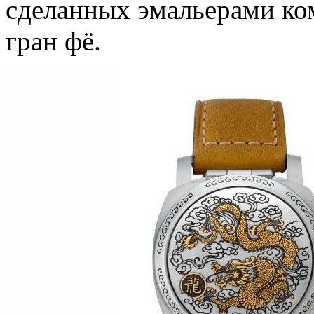
сделанных эмальерами ком
гран фё.