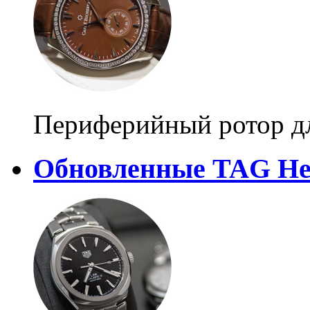
Периферийный ротор дл
Обновленные TAG He