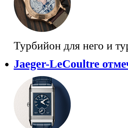
Турбийон для него и ту
Jaeger-LeCoultre отме