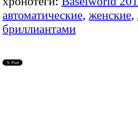
хронотеги:
Baselworld 20
автоматические
,
женские
,
бриллиантами