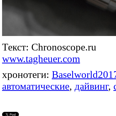
Текст: Chronoscope.ru
www.tagheuer.com
хронотеги:
Baselworld201
автоматические
,
дайвинг
,