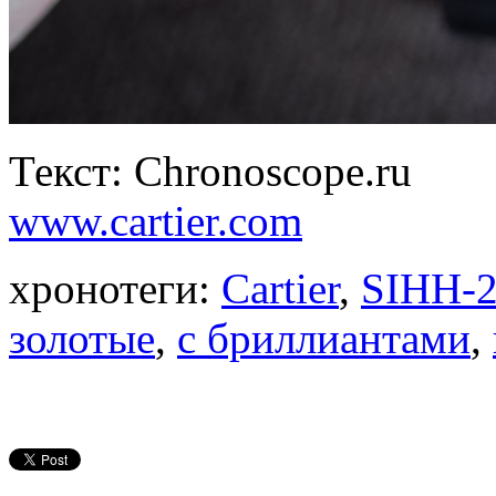
Текст: Chronoscope.ru
www.cartier.com
хронотеги:
Cartier
,
SIHH-
золотые
,
с бриллиантами
,