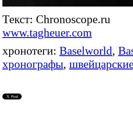
Текст: Chronoscope.ru
www.tagheuer.com
хронотеги:
Baselworld
,
Ba
хронографы
,
швейцарские