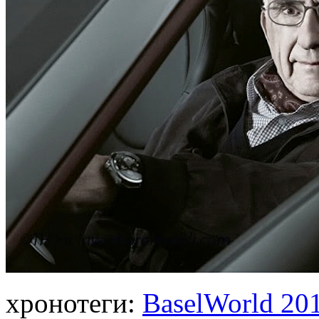
хронотеги:
BaselWorld 20