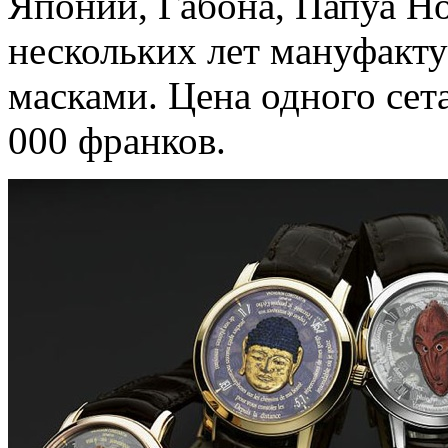
Японии, Габона, Папуа Н
нескольких лет мануфакту
масками. Цена одного сет
000 франков.