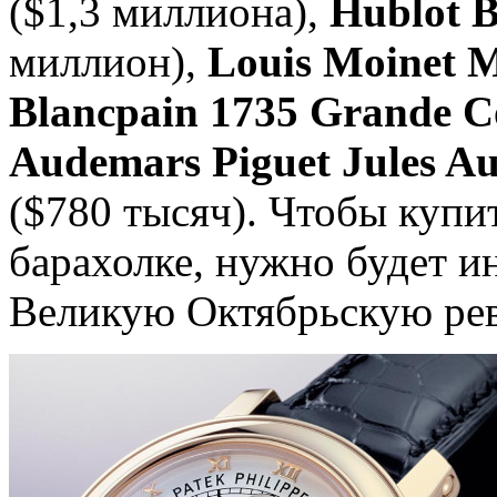
($1,3 миллиона),
Hublot B
миллион),
Louis Moinet M
Blancpain 1735 Grande C
Audemars Piguet Jules A
($780 тысяч). Чтобы купи
барахолке, нужно будет и
Великую Октябрьскую ре