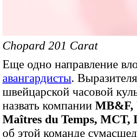
Chopard 201 Сarat
Еще одно направление вл
авангардисты
. Выразителя
швейцарской часовой куль
назвать компании
MB&F, U
Maîtres du Temps, MCT, 
об этой команде сумасше