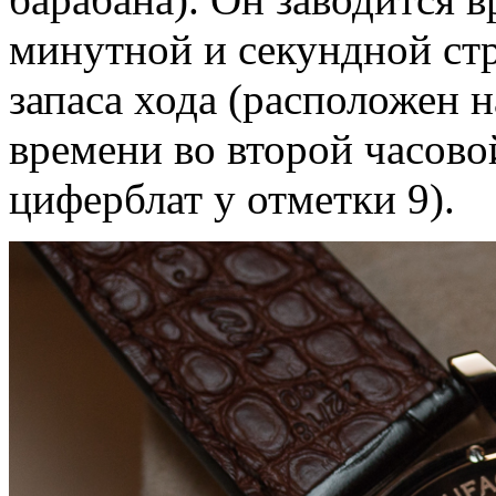
минутной и секундной стр
запаса хода (расположен н
времени во второй часово
циферблат у отметки 9).