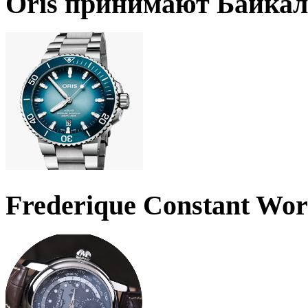
Oris принимают Байкал
Frederique Constant Wo