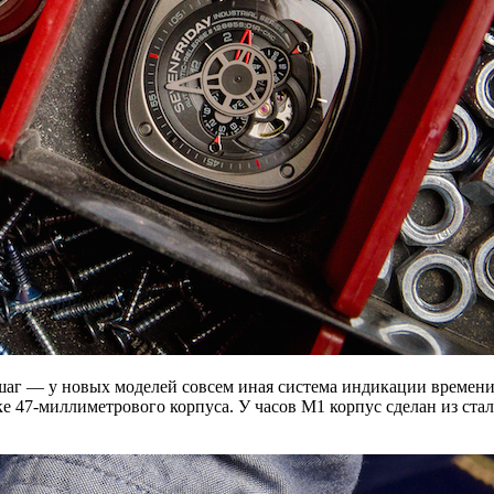
г — у новых моделей совсем иная система индикации времени, 
ке 47-миллиметрового корпуса. У часов М1 корпус сделан из ста