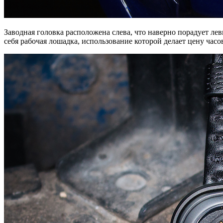
Заводная головка расположена слева, что наверно порадует ле
себя рабочая лошадка, использование которой делает цену часо