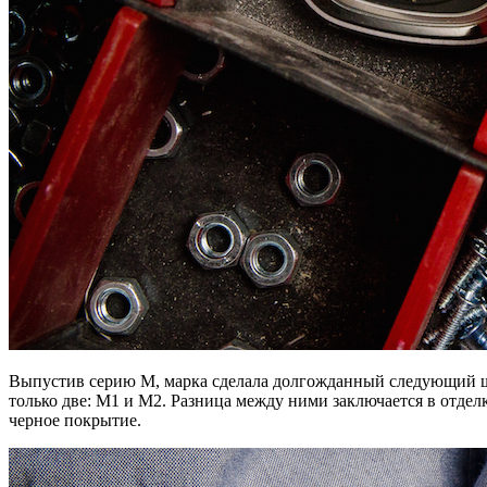
Выпустив серию М, марка сделала долгожданный следующий ша
только две: М1 и М2. Разница между ними заключается в отдел
черное покрытие.