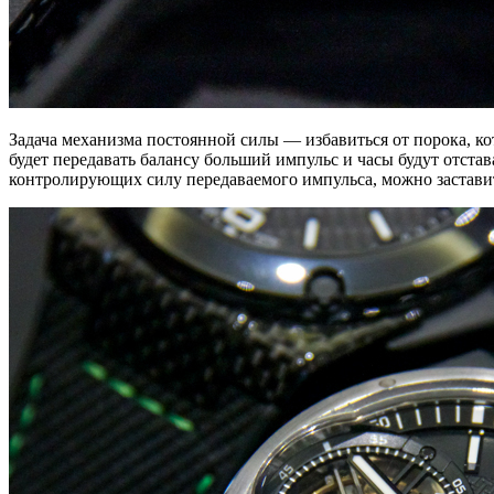
Задача механизма постоянной силы — избавиться от порока, ко
будет передавать балансу больший импульс и часы будут отстав
контролирующих силу передаваемого импульса, можно заставит