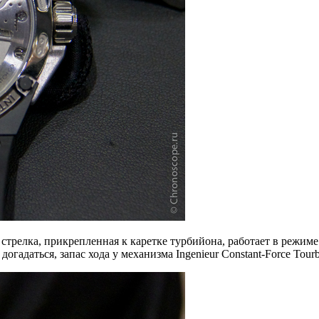
трелка, прикрепленная к каретке турбийона, работает в режиме d
гадаться, запас хода у механизма Ingenieur Constant-Force Tourbi