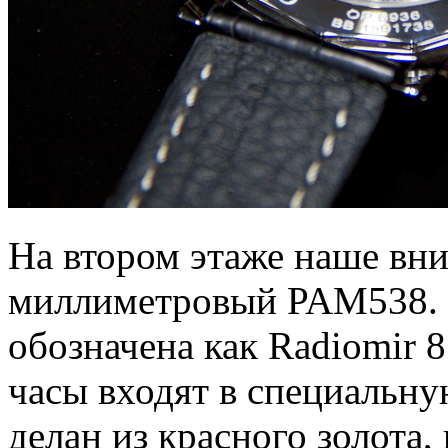
На втором этаже наше вни
миллиметровый PAM538. В
обозначена как Radiomir 
часы входят в специальну
делан из красного золота,