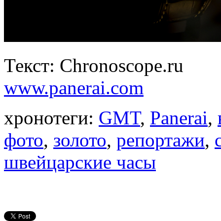
Текст: Chronoscope.ru
www.panerai.com
хронотеги:
GMT
,
Panerai
,
фото
,
золото
,
репортажи
,
швейцарские часы