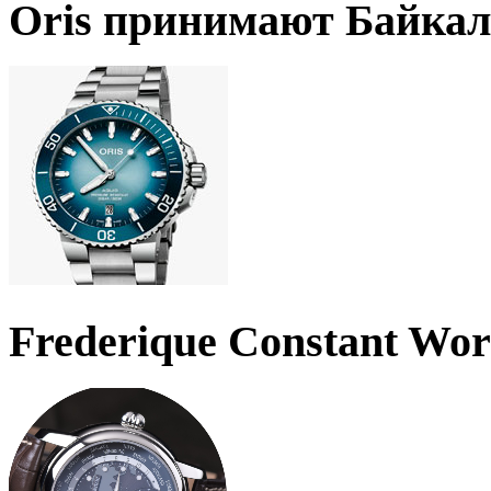
Oris принимают Байкал
Frederique Constant Wo