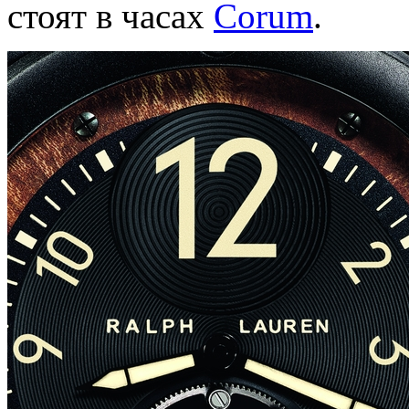
стоят в часах
Corum
.