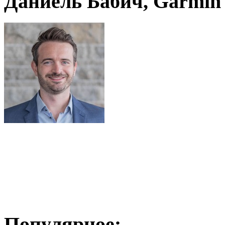
Даниель Бабич, Garmin
Популярное: