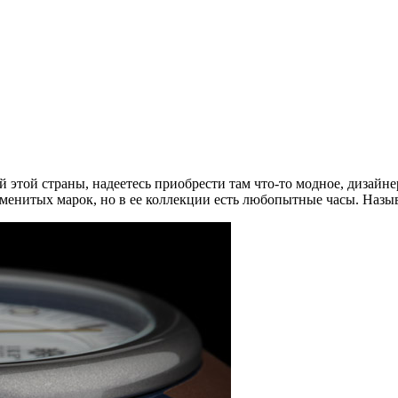
й этой страны, надеетесь приобрести там что-то модное, дизайн
аменитых марок, но в ее коллекции есть любопытные часы. Назы