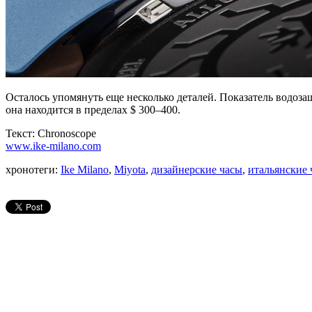
Осталось упомянуть еще несколько деталей. Показатель водозащ
она находится в пределах $ 300–400.
Текст: Chronoscope
www.ike-milano.com
хронотеги:
Ike Milano
,
Miyota
,
дизайнерские часы
,
итальянские 