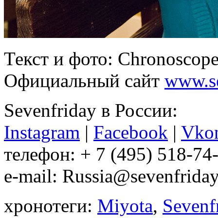
Текст и фото: Chronoscope
Официальный сайт
www.se
Sevenfriday в России:
Instagram
|
Facebook
|
Vkon
телефон: + 7 (495) 518-74
e-mail: Russia@sevenfrida
хронотеги:
Miyota
,
Sevenf