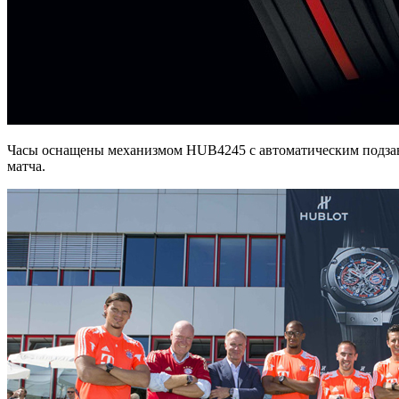
Часы оснащены механизмом HUB4245 с автоматическим подзав
матча.