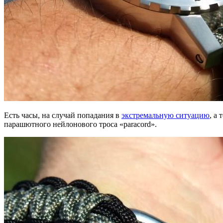
Есть часы, на случай попадания в
экстремальную ситуацию
, а
парашютного нейлонового троса «paracord».