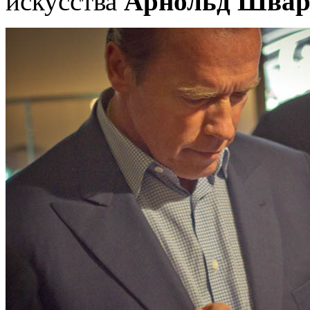
искусства
Арнольд
Швар