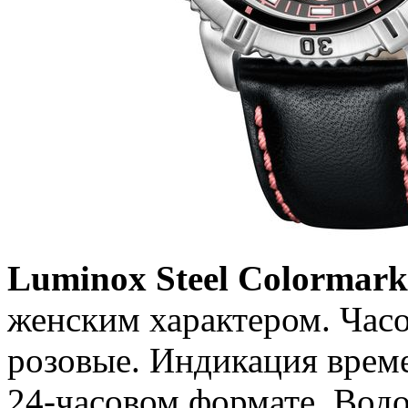
Luminox Steel Colormark
женским характером. Час
розовые. Индикация време
24-часовом формате. Вод