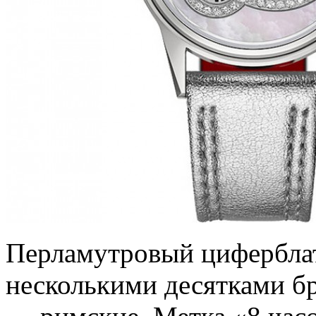
Перламутровый цифербла
несколькими десятками б