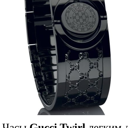
Часы
Gucci Twirl
легким 