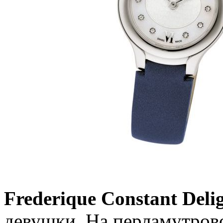
Frederique Constant Deli
девушки. На перламутров