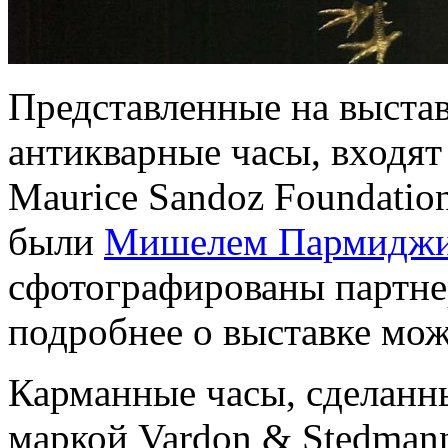
Представленные на выста
антикварные часы, входят
Maurice Sandoz Foundatio
были
Мишелем Пармидж
сфотографированы партнер
подробнее о выставке мо
Карманные часы, сделанны
маркой Vardon & Stedman