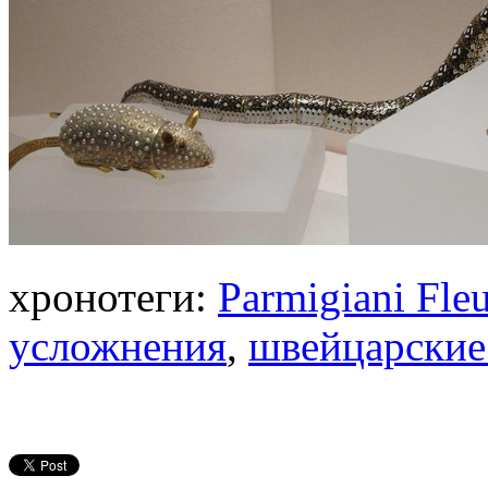
хронотеги:
Parmigiani Fleu
усложнения
,
швейцарские