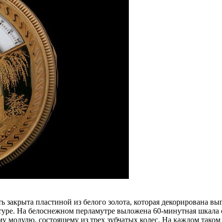
ть закрыта пластиной из белого золота, которая декорирована 
ртуре. На белоснежном перламутре выложена 60-минутная шкала
му модулю, состоящему из трех зубчатых колес. На каждом таком