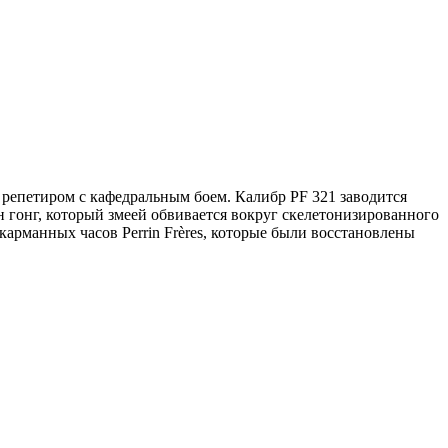
 репетиром с кафедральным боем. Калибр PF 321 заводится
н гонг, который змеей обвивается вокруг скелетонизированного
арманных часов Perrin Frères, которые были восстановлены