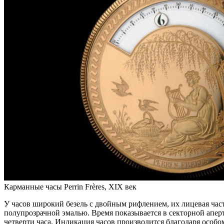
Карманные часы Perrin Frères, XIX век
У часов широкий безель с двойным рифлением, их лицевая час
полупрозрачной эмалью. Время показывается в секторной апе
четверти часа. Индикация часов производится благодаря особо