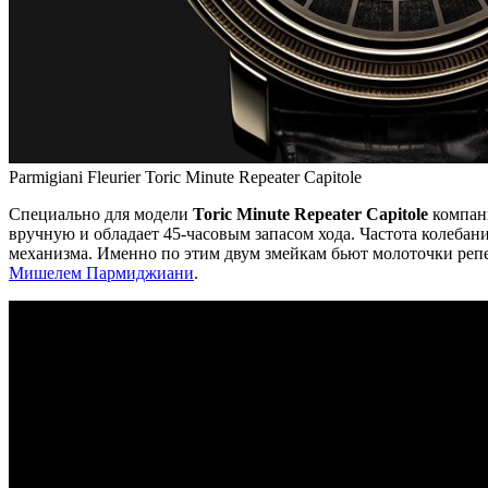
Parmigiani Fleurier Toric Minute Repeater Capitole
Специально для модели
Toric Minute Repeater Capitole
компани
вручную и обладает 45-часовым запасом хода. Частота колебан
механизма. Именно по этим двум змейкам бьют молоточки репе
Мишелем Пармиджиани
.