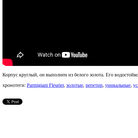
Корпус круглый, он выполнен из белого золота. Его водостойко
хронотеги:
Parmigiani Fleurier
,
золотые
,
репетир
,
уникальные
,
у