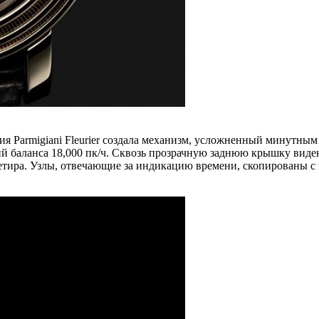
я Parmigiani Fleurier создала механизм, усложненный минутным
ий баланса 18,000 пк/ч. Сквозь прозрачную заднюю крышку виде
тира. Узлы, отвечающие за индикацию времени, скопированы с к