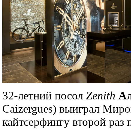
32-летний посол
Zenith
Ал
Caizergues) выиграл Мир
кайтсерфингу второй раз 