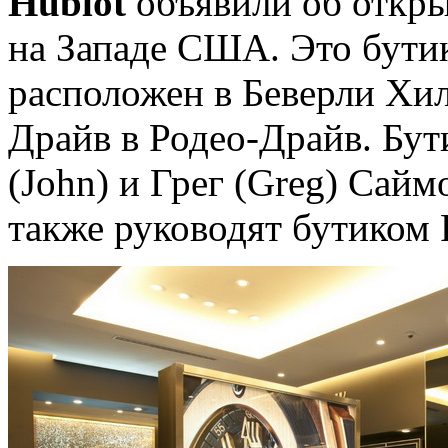
Hublot
объявили об откры
на Западе США. Это бут
расположен в Беверли Хил
Драйв в Родео-Драйв. Бу
(John) и Грег (Greg) Сайм
также руководят бутиком R