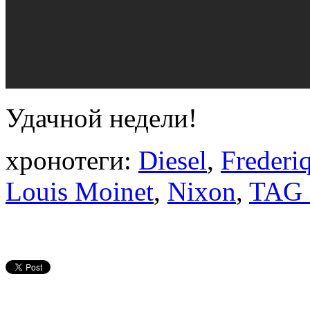
Удачной недели!
хронотеги:
Diesel
,
Frederi
Louis Moinet
,
Nixon
,
TAG 