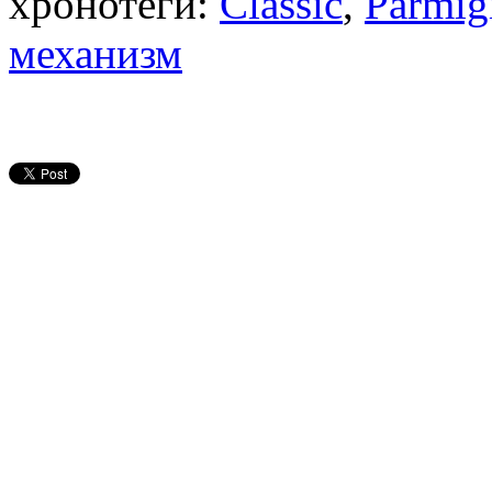
хронотеги:
Classic
,
Parmigi
механизм