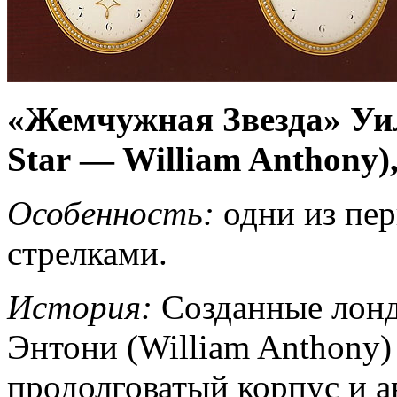
«Жемчужная Звезда» Уил
Star — William Anthony),
Особенность:
одни из пер
стрелками.
История:
Созданные лон
Энтони (William Anthony)
продолговатый корпус и 