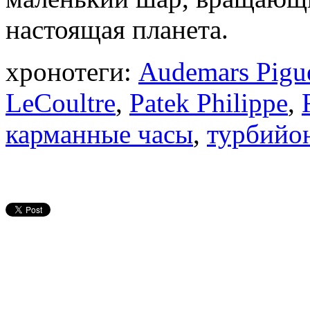
настоящая планета.
хронотеги:
Audemars Pigu
LeCoultre
,
Patek Philippe
,
карманные часы
,
турбийо