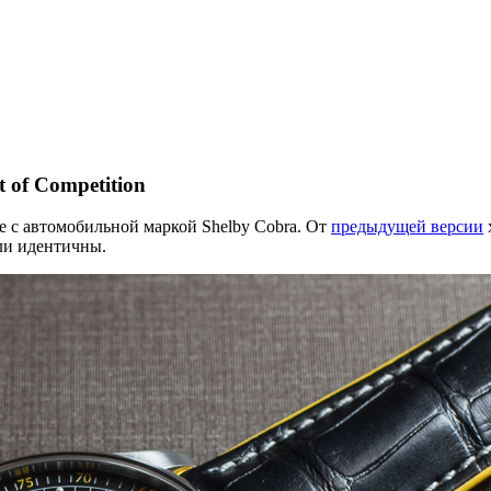
t of Competition
е с автомобильной маркой Shelby Cobra. От
предыдущей версии
ели идентичны.