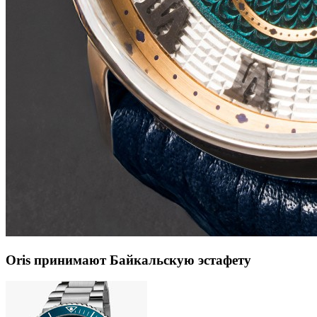
Oris принимают Байкальскую эстафету