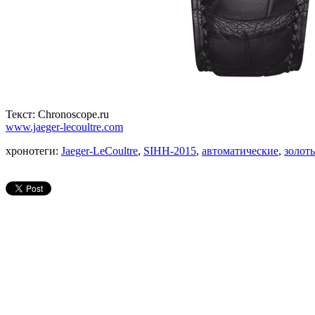
Текст: Chronoscope.ru
www.jaeger-lecoultre.com
хронотеги:
Jaeger-LeCoultre
,
SIHH-2015
,
автоматические
,
золот