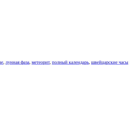
ые
,
лунная фаза
,
метеорит
,
полный календарь
,
швейцарские часы