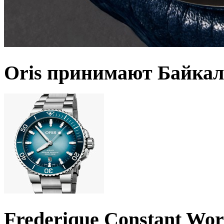
Oris принимают Байкал
Frederique Constant Wo