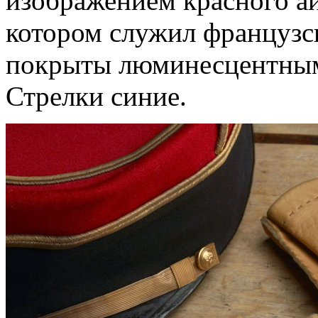
изображением красного аи
котором служил французс
покрыты люминесцентным 
Стрелки синие.