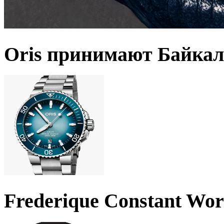
Oris принимают Байкал
Frederique Constant Wo