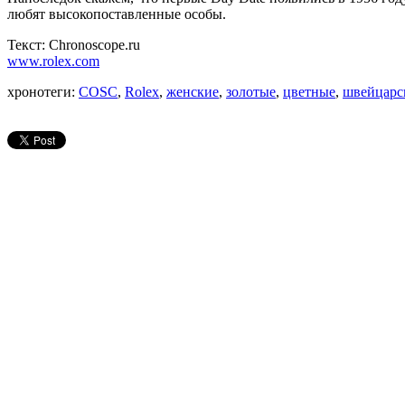
любят высокопоставленные особы.
Текст: Chronoscope.ru
www.rolex.com
хронотеги:
COSC
,
Rolex
,
женские
,
золотые
,
цветные
,
швейцарс