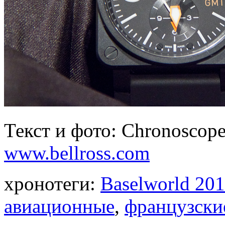
Текст и фото: Chronoscope
www.bellross.com
хронотеги:
Baselworld 20
авиационные
,
французски