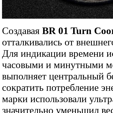
Создавая
BR 01 Turn Coo
отталкивались от внешнег
Для индикации времени ис
часовыми и минутными ме
выполняет центральный б
сократить потребление э
марки использовали ультр
значительно уменьшил ве