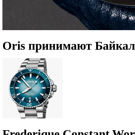
Oris принимают Байкал
Frederique Constant Wo