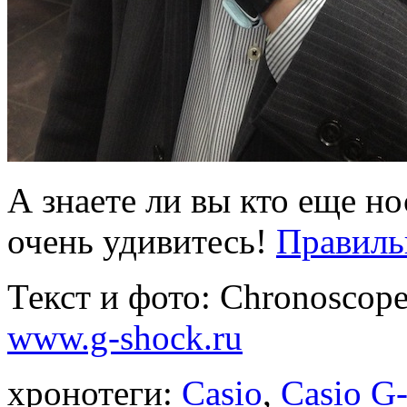
А знаете ли вы кто еще н
очень удивитесь!
Правильн
Текст и фото: Chronoscope
www.g-shock.ru
хронотеги:
Casio
,
Casio G