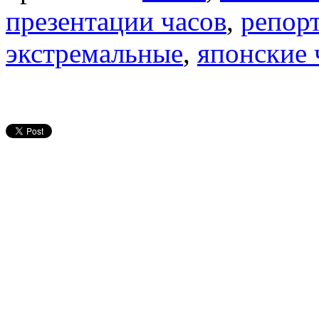
презентации часов
,
репор
экстремальные
,
японские 