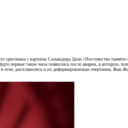
дто срисована с картины Сальвадора Дали «Постоянство памяти
будто первые такие часы появились после аварии, в которую, п
ись в огне, расплавились и их деформированные очертания, Жан-