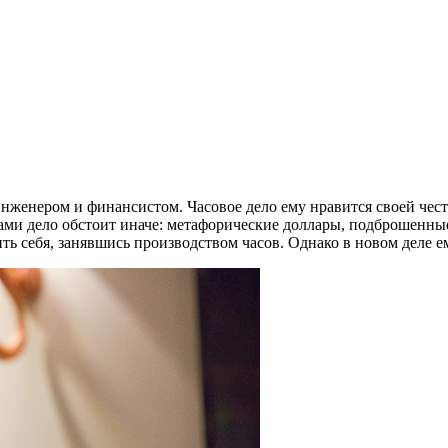
 инженером и финансистом. Часовое дело ему нравится своей чест
сами дело обстоит иначе: метафорические доллары, подброшенные
ить себя, занявшись производством часов. Однако в новом деле е